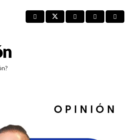
ón
ón?