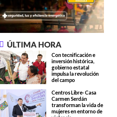
ÚLTIMA HORA
Con tecnificación e
inversión histórica,
gobierno estatal
impulsa la revolución
del campo
Centros Libre- Casa
Carmen Serdán
transforman la vida de
mujeres en entorno de