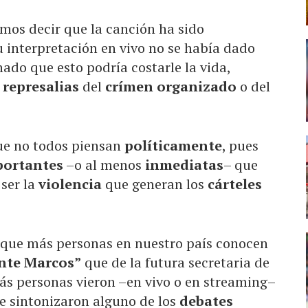
emos decir que la canción ha sido
 interpretación en vivo no se había dado
ado que esto podría costarle la vida,
s
represalias
del
crímen organizado
o del
ue no todos piensan
políticamente
, pues
portantes
–o al menos
inmediatas
– que
 ser la
violencia
que generan los
cárteles
s que más personas en nuestro país conocen
te Marcos”
que de la futura secretaria de
más personas vieron –en vivo o en streaming–
e sintonizaron alguno de los
debates