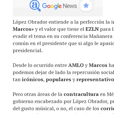
López Obrador entiende a la perfección la i
Marcos»
y el valor que tiene el
EZLN
para l
evadir el tema en su conferencia Mañanera 
común en el presidente que si algo le apasi
presidencial.
Desde lo ocurrido entre
AMLO
y
Marcos
ha
podemos dejar de lado la repercusión socia
tan
icónicos
,
populares
y
representativ
Pero otras áreas de la
contracultura
en Méx
gobierno encabezado por López Obrador, p
del gusto músical, o no, el caso de los
corr