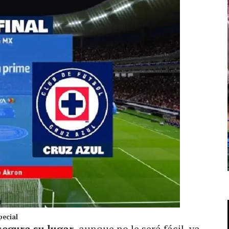
pecial
segura su lugar
, aunque no le será fácil, ya