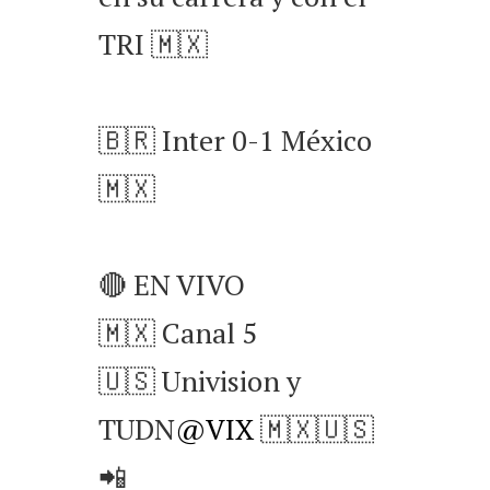
TRI 🇲🇽
🇧🇷 Inter 0-1 México
🇲🇽
🔴 EN VIVO
🇲🇽 Canal 5
🇺🇸 Univision y
TUDN
@VIX
🇲🇽🇺🇸
📲