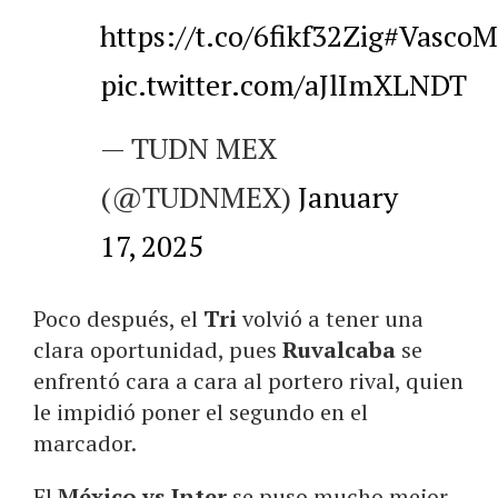
https://t.co/6fikf32Zig
#VascoM
pic.twitter.com/aJlImXLNDT
— TUDN MEX
(@TUDNMEX)
January
17, 2025
Poco después, el
Tri
volvió a tener una
clara oportunidad, pues
Ruvalcaba
se
enfrentó cara a cara al portero rival, quien
le impidió poner el segundo en el
marcador.
El
México vs Inter
se puso mucho mejor