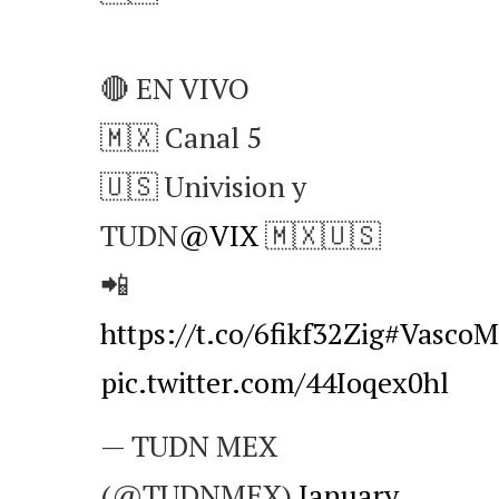
🔴 EN VIVO
🇲🇽 Canal 5
🇺🇸 Univision y
TUDN
@VIX
🇲🇽🇺🇸
📲
https://t.co/6fikf32Zig
#VascoM
pic.twitter.com/44Ioqex0hl
— TUDN MEX
(@TUDNMEX)
January