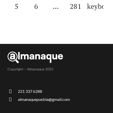
5
6
…
281
Copyright – Almanaque 2025
221 337 6288
almanaquepuebla@gmail.com