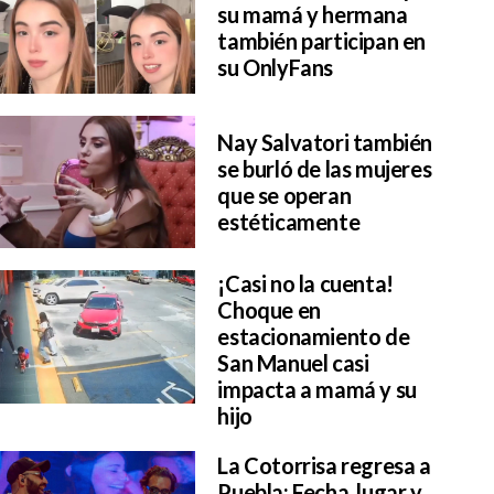
su mamá y hermana
también participan en
su OnlyFans
Nay Salvatori también
se burló de las mujeres
que se operan
estéticamente
¡Casi no la cuenta!
Choque en
estacionamiento de
San Manuel casi
impacta a mamá y su
hijo
La Cotorrisa regresa a
Puebla: Fecha, lugar y