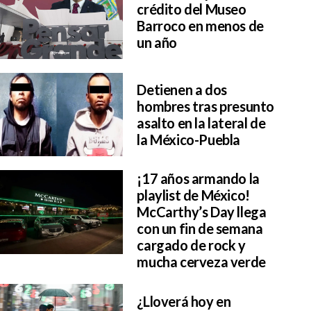
crédito del Museo
Barroco en menos de
un año
Detienen a dos
hombres tras presunto
asalto en la lateral de
la México-Puebla
¡17 años armando la
playlist de México!
McCarthy’s Day llega
con un fin de semana
cargado de rock y
mucha cerveza verde
¿Lloverá hoy en