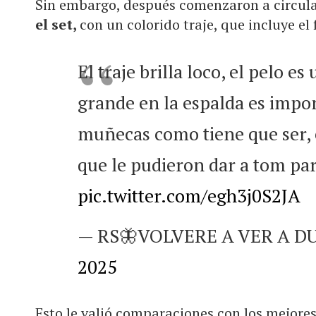
Sin embargo, después comenzaron a circul
el set,
con un colorido traje, que incluye el
El traje brilla loco, el pelo e
grande en la espalda es impo
muñecas como tiene que ser, 
que le pudieron dar a tom pa
pic.twitter.com/egh3j0S2JA
— RS🦋VOLVERE A VER A DU
2025
Esto le valió comparaciones con los mejores 