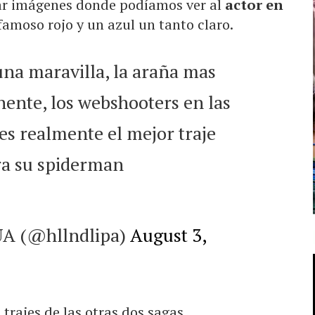
ar imágenes donde podíamos ver al
actor en
 famoso rojo y un azul un tanto claro.
s una maravilla, la araña mas
nente, los webshooters en las
es realmente el mejor traje
ra su spiderman
A (@hllndlipa)
August 3,
trajes de las otras dos sagas