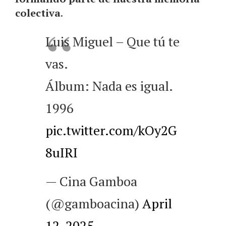
colectiva
.
Luis Miguel – Que tú te
vas.
Álbum: Nada es igual.
1996
pic.twitter.com/kOy2G
8uIRI
— Cina Gamboa
(@gamboacina)
April
12, 2025