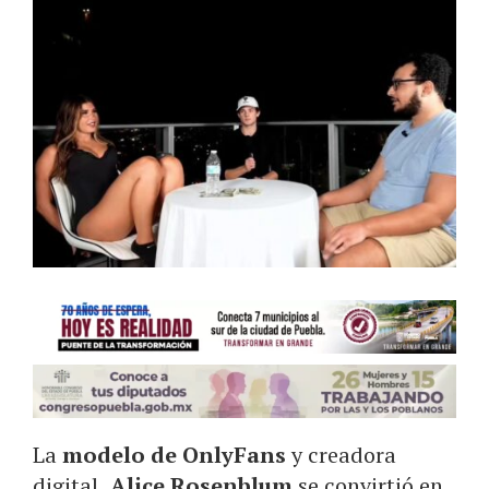
La
modelo de OnlyFans
y creadora
digital,
Alice Rosenblum
se convirtió en