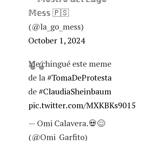
𝕄𝕖𝕤𝕤 🇵🇸
(@la_go_mess)
October 1, 2024
Me chingué este meme
de la
#TomaDeProtesta
de
#ClaudiaSheinbaum
pic.twitter.com/MXKBKs9015
— Omi Calavera.💀😌
(@Omi_Garfito)