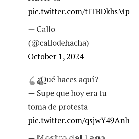
pic.twitter.com/tITBDkbsMp
— Callo
(@callodehacha)
October 1, 2024
— ¿Qué haces aquí?
— Supe que hoy era tu
toma de protesta
pic.twitter.com/qsjwY49Anh
— 𝕄𝕠𝕤𝕥𝕣𝕠 𝕕𝕖𝕝 𝕃𝕒𝕘𝕠