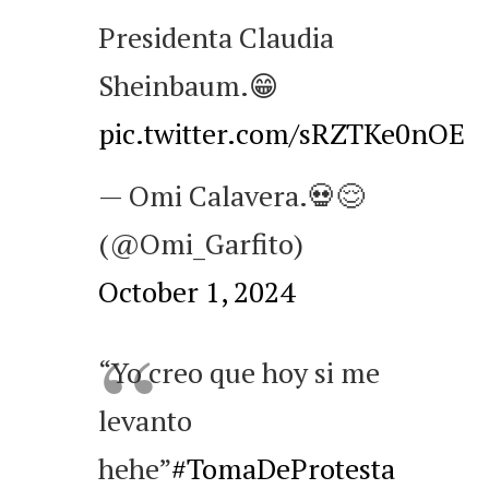
Presidenta Claudia
Sheinbaum.😁
pic.twitter.com/sRZTKe0nOE
— Omi Calavera.💀😌
(@Omi_Garfito)
October 1, 2024
“Yo creo que hoy si me
levanto
hehe”
#TomaDeProtesta