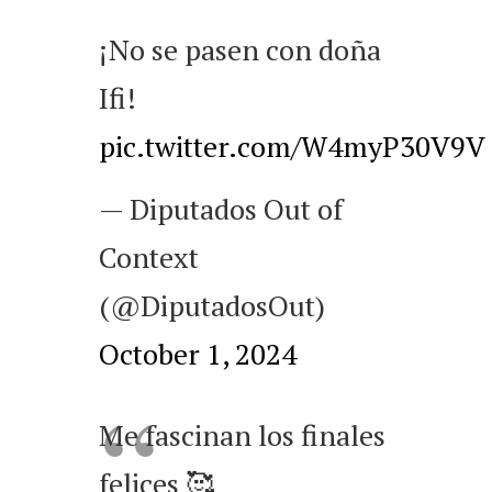
¡No se pasen con doña
Ifi!
pic.twitter.com/W4myP30V9V
— Diputados Out of
Context
(@DiputadosOut)
October 1, 2024
Me fascinan los finales
felices 🥰