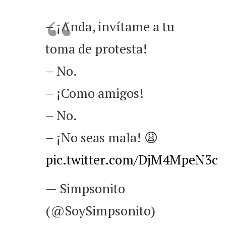
– ¡Anda, invítame a tu
toma de protesta!
– No.
– ¡Como amigos!
– No.
– ¡No seas mala! 😩
pic.twitter.com/DjM4MpeN3c
— Simpsonito
(@SoySimpsonito)