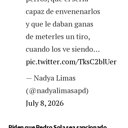
capaz de envenenarlos
y que le daban ganas
de meterles un tiro,
cuando los ve siendo…
pic.twitter.com/TksC2blUer
— Nadya Limas
(@nadyalimasapd)
July 8, 2026
Piden que Pedro Sola sea sancionado