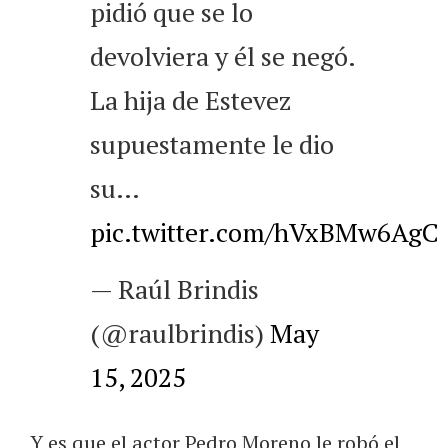
pidió que se lo
devolviera y él se negó.
La hija de Estevez
supuestamente le dio
su…
pic.twitter.com/hVxBMw6AgC
— Raúl Brindis
(@raulbrindis)
May
15, 2025
Y es que el actor Pedro Moreno le robó el