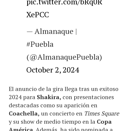
pic.twitter.com/bRq0R
XePCC
— Almanaque |
#Puebla
(@AlmanaquePuebla)
October 2, 2024
El anuncio de la gira llega tras un exitoso
2024 para
Shakira,
con presentaciones
destacadas como su aparición en
Coachella,
un concierto en
Times Square
y su show de medio tiempo en la
Copa
América.
Además, ha sido nominada a