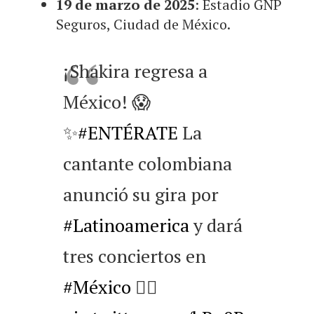
19 de marzo de 2025
: Estadio GNP
Seguros, Ciudad de México.
¡Shakira regresa a
México! 😱
✨
#ENTÉRATE
La
cantante colombiana
anunció su gira por
#Latinoamerica
y dará
tres conciertos en
#México
👇🏻