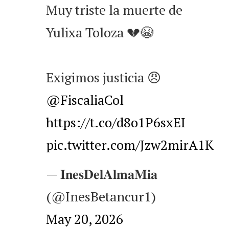
Muy triste la muerte de
Yulixa Toloza 💔😭
Exigimos justicia 😠
@FiscaliaCol
https://t.co/d8o1P6sxEI
pic.twitter.com/Jzw2mirA1K
— 𝐈𝐧𝐞𝐬𝐃𝐞𝐥𝐀𝐥𝐦𝐚𝐌𝐢𝐚
(@InesBetancur1)
May 20, 2026