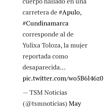
cuerpo hallado en una
carretera de
#Apulo
,
#Cundinamarca
corresponde al de
Yulixa Toloza, la mujer
reportada como
desaparecida…
pic.twitter.com/wo5B6l46z0
— TSM Noticias
(@tsmnoticias)
May