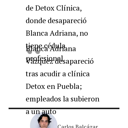
de Detox Clínica,
donde desapareció
Blanca Adriana, no
tiene cédula
Blanca Adriana
profesional
Vázquez desapareció
tras acudir a clínica
Detox en Puebla;
empleados la subieron
a un auto
Carlos Balcázar