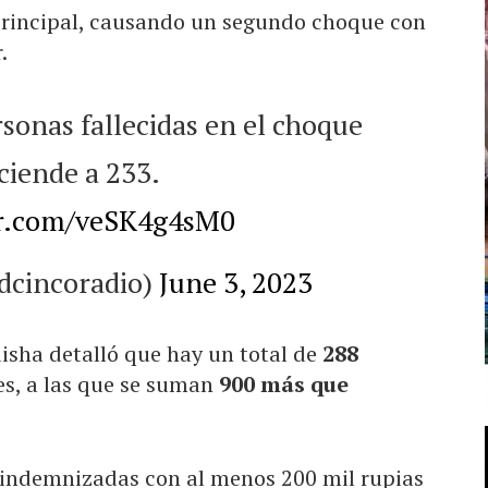
a principal, causando un segundo choque con
.
rsonas fallecidas en el choque
ciende a 233.
er.com/veSK4g4sM0
edcincoradio)
June 3, 2023
isha detalló que hay un total de
288
es, a las que se suman
900 más que
n indemnizadas con al menos 200 mil rupias