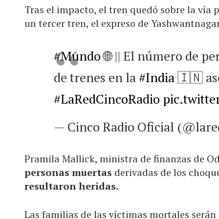
Tras el impacto, el tren quedó sobre la ví
un tercer tren, el expreso de Yashwantnagar
#Mundo
🌐 || El número de pe
de trenes en la
#India
🇮🇳 as
#LaRedCincoRadio
pic.twitt
— Cinco Radio Oficial (@lar
Pramila Mallick, ministra de finanzas de Od
personas muertas
derivadas de los choqu
resultaron heridas.
Las familias de las víctimas mortales será