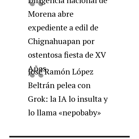
Dirigencia nacional de
Morena abre
expediente a edil de
Chignahuapan por
ostentosa fiesta de XV
Años
José Ramón López
Beltrán pelea con
Grok: la IA lo insulta y
lo llama «nepobaby»