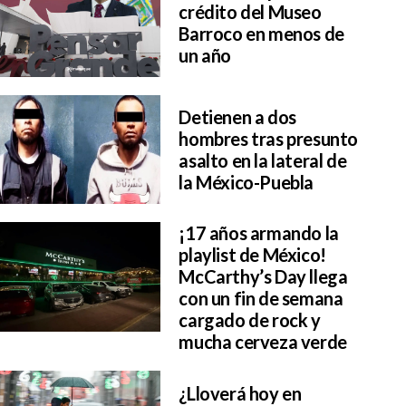
crédito del Museo
Barroco en menos de
un año
Detienen a dos
hombres tras presunto
asalto en la lateral de
la México-Puebla
¡17 años armando la
playlist de México!
McCarthy’s Day llega
con un fin de semana
cargado de rock y
mucha cerveza verde
¿Lloverá hoy en