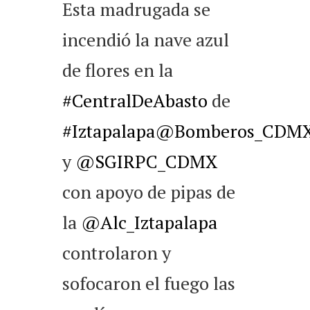
Esta madrugada se
incendió la nave azul
de flores en la
#CentralDeAbasto
de
#Iztapalapa
@Bomberos_CDM
y
@SGIRPC_CDMX
con apoyo de pipas de
la
@Alc_Iztapalapa
controlaron y
sofocaron el fuego las