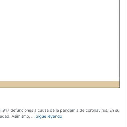
l 917 defunciones a causa de la pandemia de coronavirus. En su
México
rmedad. Asimismo, …
Sigue leyendo
llega