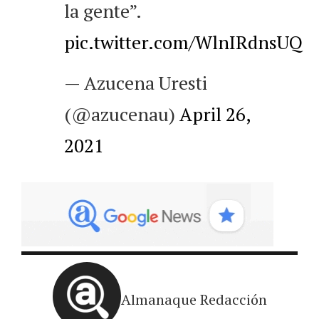
la gente”.
pic.twitter.com/WlnIRdnsUQ
— Azucena Uresti
(@azucenau)
April 26,
2021
Almanaque Redacción