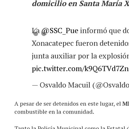
domicilio en Santa María 
La
@SSC_Pue
informó que do
Xonacatepec fueron detenidos
junta auxiliar por la explosió
pic.twitter.com/k9Q6TVd7Zn
— Osvaldo Macuil (@Osvald
A pesar de ser detenidos en este lugar, el
MP
combustible en la comunidad.
Tanto la Policía Municipal como la Estatal 