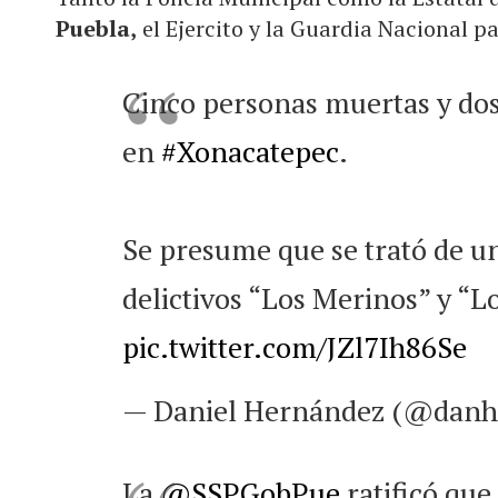
Puebla,
el Ejercito y la Guardia Nacional pa
Cinco personas muertas y dos
en
#Xonacatepec
.
Se presume que se trató de un
delictivos “Los Merinos” y “L
pic.twitter.com/JZl7Ih86Se
— Daniel Hernández (@danh
La
@SSPGobPue
ratificó que