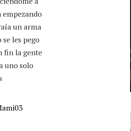
diciéndome a
ta empezando
traía un arma
se les pego
n fin la gente
a uno solo
s
uMami03