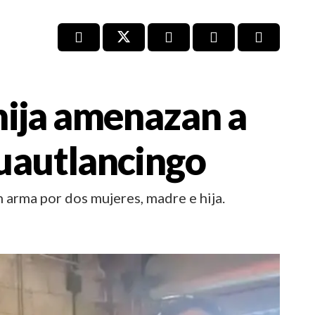
hija amenazan a
uautlancingo
arma por dos mujeres, madre e hija.