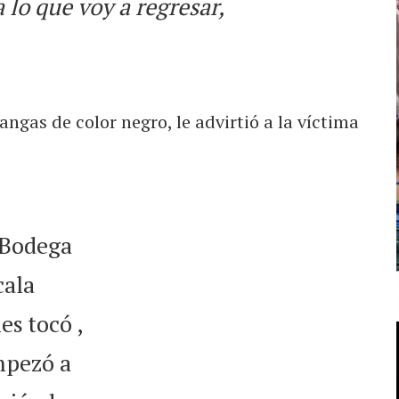
a lo que voy a regresar,
ngas de color negro, le advirtió a la víctima
 Bodega
cala
es tocó ,
mpezó a