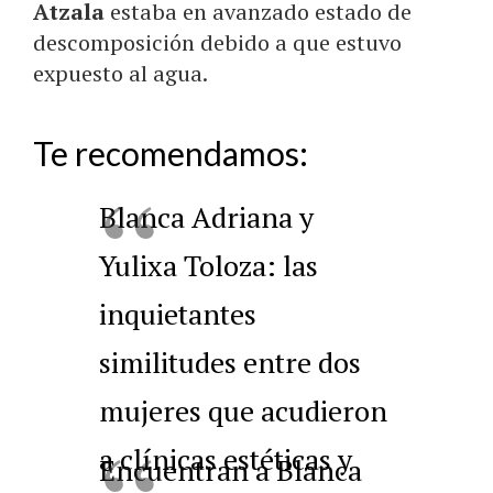
Atzala
estaba en avanzado estado de
descomposición debido a que estuvo
expuesto al agua.
Te recomendamos:
Blanca Adriana y
Yulixa Toloza: las
inquietantes
similitudes entre dos
mujeres que acudieron
a clínicas estéticas y
Encuentran a Blanca