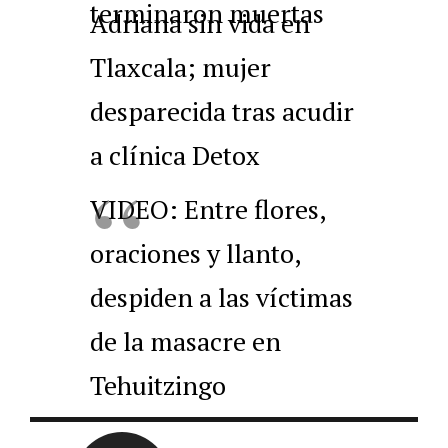
terminaron muertas
Adriana sin vida en
Tlaxcala; mujer
desparecida tras acudir
a clínica Detox
VIDEO: Entre flores,
oraciones y llanto,
despiden a las víctimas
de la masacre en
Tehuitzingo