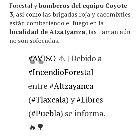
Forestal y
bomberos del equipo Coyote
3,
así como las brigadas roja y cacomixtles
están combatiendo el fuego en la
localidad de Atzatyanza
, las llaman aún
no son sofocadas.
#AVISO
⚠️ | Debido a
#IncendioForestal
entre
#Altzayanca
(
#Tlaxcala
) y
#Libres
(
#Puebla
) se informa.
🔥🌳