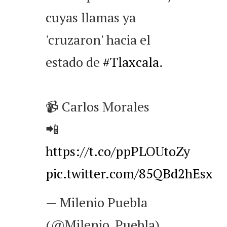
cuyas llamas ya
'cruzaron' hacia el
estado de
#Tlaxcala
.
📹 Carlos Morales
📲
https://t.co/ppPLOUtoZy
pic.twitter.com/85QBd2hEsx
— Milenio Puebla
(@Milenio_Puebla)