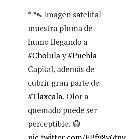
* 🛰️ Imagen satelital
muestra pluma de
humo llegando a
#Cholula
y
#Puebla
Capital, además de
cubrir gran parte de
#Tlaxcala
. Olor a
quemado puede ser
perceptible. 😷
pic.twitter.com/EPfv8y6tpv