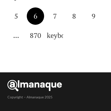
5
6
7
8
9
…
870
Copyright – Almanaque 2025