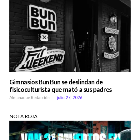
Gimnasios Bun Bun se deslindan de
fisicoculturista que mató a sus padres
Almanaque Redacción
julio 27, 2026
NOTA ROJA