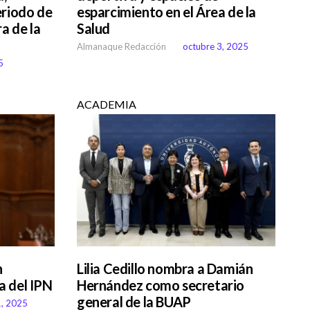
eriodo de
esparcimiento en el Área de la
a de la
Salud
Almanaque Redacción
octubre 3, 2025
5
ACADEMIA
n
Lilia Cedillo nombra a Damián
a del IPN
Hernández como secretario
general de la BUAP
1, 2025