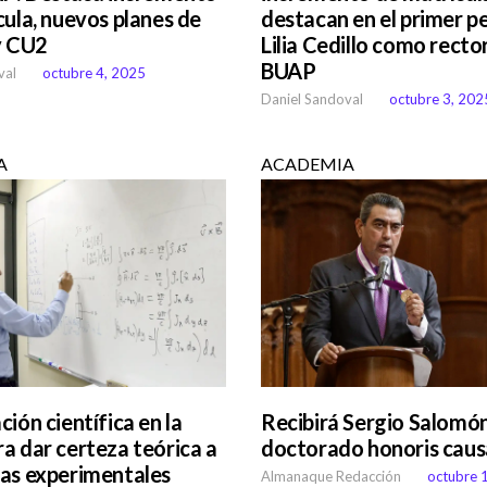
cula, nuevos planes de
destacan en el primer p
y CU2
Lilia Cedillo como rector
BUAP
val
octubre 4, 2025
Daniel Sandoval
octubre 3, 202
A
ACADEMIA
ión científica en la
Recibirá Sergio Salomó
a dar certeza teórica a
doctorado honoris caus
as experimentales
Almanaque Redacción
octubre 