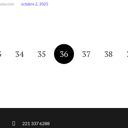
edacción
octubre 2, 2025
3
34
35
36
37
38
221 337 6288