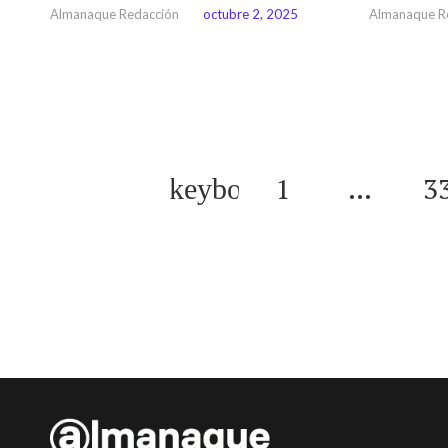
Almanaque Redacción
octubre 2, 2025
Almanaque R
1
…
3