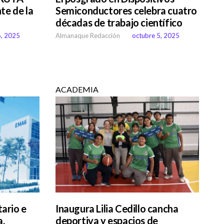
te de la
Semiconductores celebra cuatro
décadas de trabajo científico
6, 2025
Almanaque Redacción
octubre 5, 2025
ACADEMIA
ario e
Inaugura Lilia Cedillo cancha
a,
deportiva y espacios de