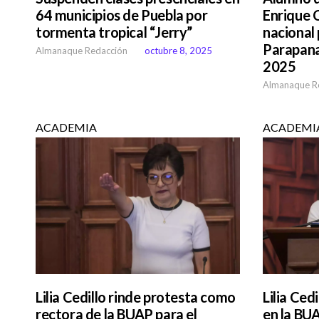
64 municipios de Puebla por
Enrique 
tormenta tropical “Jerry”
nacional 
Parapana
Almanaque Redacción
octubre 8, 2025
2025
Almanaque R
ACADEMIA
ACADEMI
Lilia Cedillo rinde protesta como
Lilia Ced
rectora de la BUAP para el
en la BU