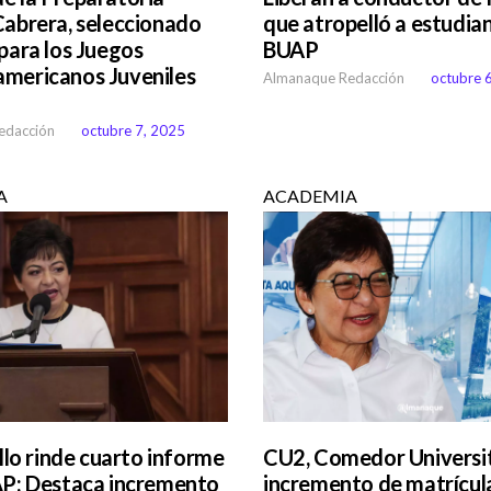
Cabrera, seleccionado
que atropelló a estudian
para los Juegos
BUAP
mericanos Juveniles
Almanaque Redacción
octubre 
edacción
octubre 7, 2025
A
ACADEMIA
illo rinde cuarto informe
CU2, Comedor Universit
AP: Destaca incremento
incremento de matrícul