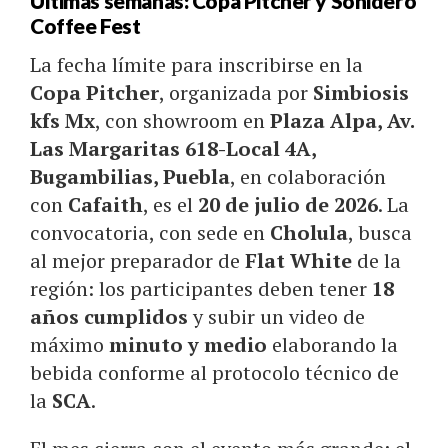
Últimas semanas: Copa Pitcher y Sonidero
Coffee Fest
La fecha límite para inscribirse en la
Copa Pitcher
, organizada por
Simbiosis
kfs Mx
, con showroom en
Plaza Alpa, Av.
Las Margaritas 618-Local 4A,
Bugambilias, Puebla
, en colaboración
con
Cafaith
, es el
20 de julio de 2026
. La
convocatoria, con sede en
Cholula
, busca
al mejor preparador de
Flat White
de la
región: los participantes deben tener
18
años cumplidos
y subir un video de
máximo
minuto y medio
elaborando la
bebida conforme al protocolo técnico de
la
SCA
.