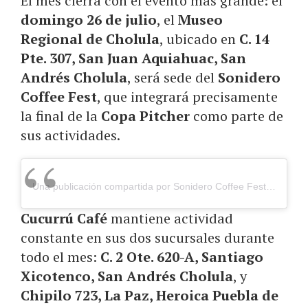
El mes cierra con el evento más grande: el
domingo 26 de julio
, el
Museo
Regional de Cholula
, ubicado en
C. 14
Pte. 307, San Juan Aquiahuac, San
Andrés Cholula
, será sede del
Sonidero
Coffee Fest
, que integrará precisamente
la final de la
Copa Pitcher
como parte de
sus actividades.
Una publicación compartida por Sonidero Coffee Fest (@soniderocoffeefest)
Cucurrú Café
mantiene actividad
constante en sus dos sucursales durante
todo el mes:
C. 2 Ote. 620-A, Santiago
Xicotenco, San Andrés Cholula
, y
Chipilo 723, La Paz, Heroica Puebla de