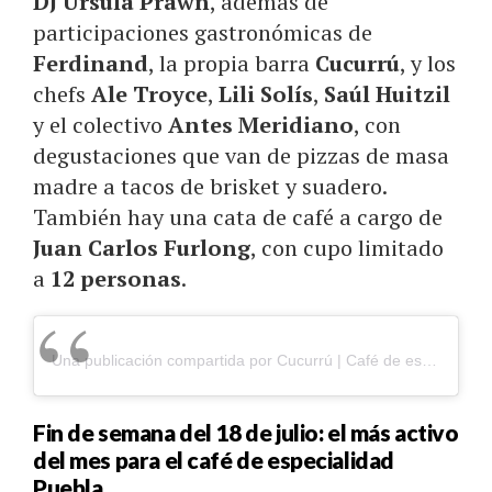
DJ Úrsula Prawn
, además de
participaciones gastronómicas de
Ferdinand
, la propia barra
Cucurrú
, y los
chefs
Ale Troyce
,
Lili Solís
,
Saúl Huitzil
y el colectivo
Antes Meridiano
, con
degustaciones que van de pizzas de masa
madre a tacos de brisket y suadero.
También hay una cata de café a cargo de
Juan Carlos Furlong
, con cupo limitado
a
12 personas
.
Una publicación compartida por Cucurrú | Café de especialidad | Puebla (@cucurrucafe)
Fin de semana del 18 de julio: el más activo
del mes para el café de especialidad
Puebla