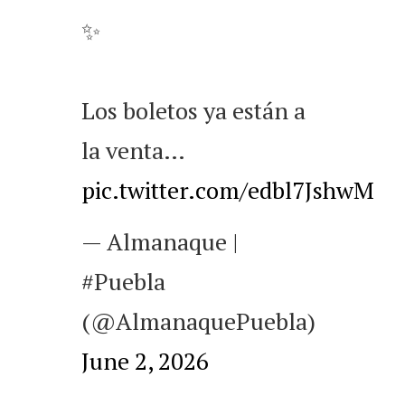
✨
Los boletos ya están a
la venta…
pic.twitter.com/edbl7JshwM
— Almanaque |
#Puebla
(@AlmanaquePuebla)
June 2, 2026