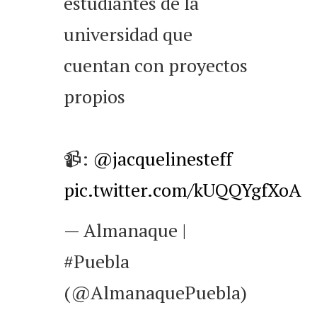
estudiantes de la
universidad que
cuentan con proyectos
propios
📹:
@jacquelinesteff
pic.twitter.com/kUQQYgfXoA
— Almanaque |
#Puebla
(@AlmanaquePuebla)