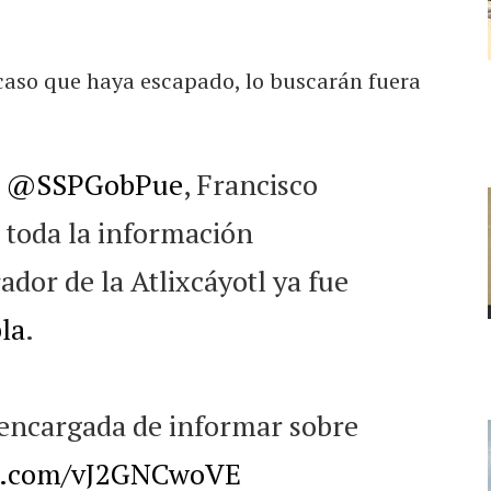
 caso que haya escapado, lo buscarán fuera
a
@SSPGobPue
, Francisco
 toda la información
rador de la Atlixcáyotl ya fue
la
.
a encargada de informar sobre
er.com/vJ2GNCwoVE