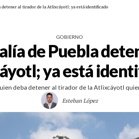
 detener al tirador de la Atlixcáyotl; ya está identificado
GOBIERNO
calía de Puebla deten
áyotl; ya está ident
ien deba detener al tirador de la Atlixcáyotl quien
Esteban López