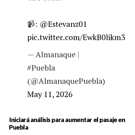
📹:
@Estevanz01
pic.twitter.com/EwkB0likm3
— Almanaque |
#Puebla
(@AlmanaquePuebla)
May 11, 2026
Iniciará análisis para aumentar el pasaje en
Puebla