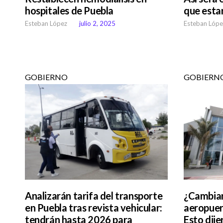
hospitales de Puebla
que estar
Esteban López
julio 2, 2025
Esteban Lópe
GOBIERNO
GOBIERN
Analizarán tarifa del transporte
¿Cambiar
en Puebla tras revista vehicular:
aeropue
tendrán hasta 2026 para
Esto dije