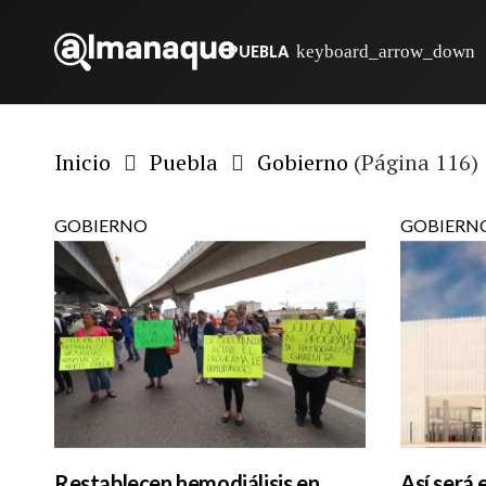
PUEBLA
Inicio
Puebla
Gobierno
(Página 116)
GOBIERNO
GOBIERN
Restablecen hemodiálisis en
Así será 