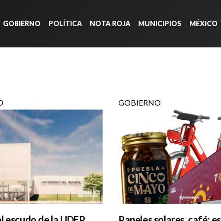
GOBIERNO
POLÍTICA
NOTA ROJA
MUNICIPIOS
MÉXICO
O
GOBIERNO
el escudo de la UDEP
Paneles solares, café: e