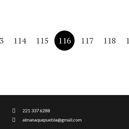
3
114
115
116
117
118
221 337 6288
almanaquepuebla@gmail.com