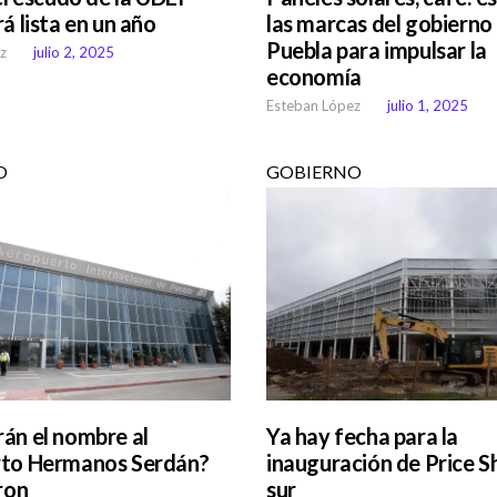
á lista en un año
las marcas del gobierno
Puebla para impulsar la
z
julio 2, 2025
economía
Esteban López
julio 1, 2025
O
GOBIERNO
án el nombre al
Ya hay fecha para la
rto Hermanos Serdán?
inauguración de Price S
ron
sur