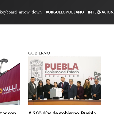
#ORGULLOPOBLANO
INTERNACION
GOBIERNO
stas son
A 200 días de gobierno, Puebla