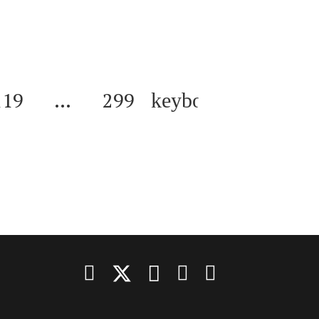
119
…
299