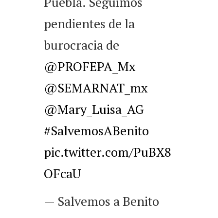
Puebla. Seguimos
pendientes de la
burocracia de
@PROFEPA_Mx
@SEMARNAT_mx
@Mary_Luisa_AG
#SalvemosABenito
pic.twitter.com/PuBX8
OFcaU
— Salvemos a Benito