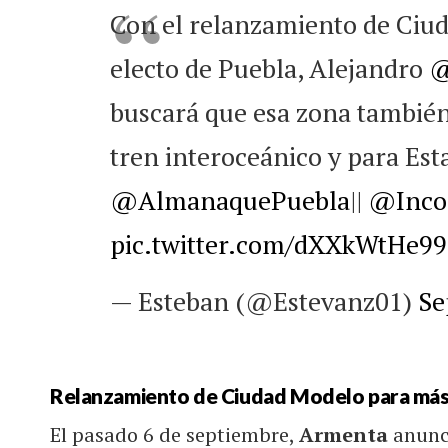
Con el relanzamiento de Ciu
electo de Puebla, Alejandro
@
buscará que esa zona también
tren interoceánico y para Est
@AlmanaquePuebla
||
@Inco
pic.twitter.com/dXXkWtHe99
— Esteban (@Estevanz01)
Se
Relanzamiento de Ciudad Modelo para más
El pasado 6 de septiembre,
Armenta
anunc