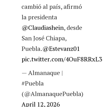
cambió al país, afirmó
la presidenta
@Claudiashein
, desde
San José Chiapa,
Puebla.
@Estevanz01
pic.twitter.com/4OuF8RRxL3
— Almanaque |
#Puebla
(@AlmanaquePuebla)
April 12, 2026