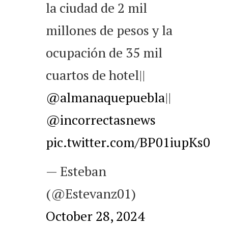
la ciudad de 2 mil
millones de pesos y la
ocupación de 35 mil
cuartos de hotel||
@almanaquepuebla
||
@incorrectasnews
pic.twitter.com/BP01iupKs0
— Esteban
(@Estevanz01)
October 28, 2024