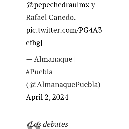
@pepechedrauimx
y
Rafael Cañedo.
pic.twitter.com/PG4A3
efbgJ
— Almanaque |
#Puebla
(@AlmanaquePuebla)
April 2, 2024
«Los debates