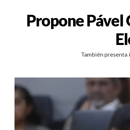
Propone Pável G
El
También presenta i