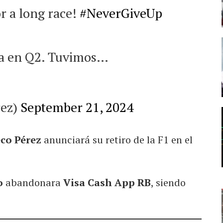
or a long race!
#NeverGiveUp
ra en Q2. Tuvimos…
rez)
September 21, 2024
co Pérez
anunciará su retiro de la F1 en el
do
abandonara
Visa Cash App RB
, siendo