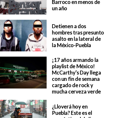
Barroco en menos de
un año
Detienen a dos
hombres tras presunto
asalto en la lateral de
la México-Puebla
¡17 años armando la
playlist de México!
McCarthy’s Day llega
con un fin de semana
cargado de rock y
mucha cerveza verde
¿Lloverá hoy en
Puebla? Este es el