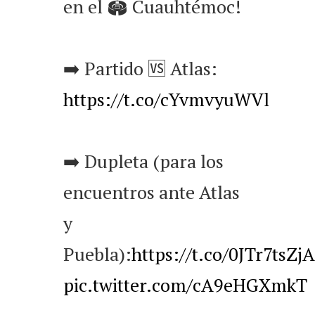
en el 🏟️ Cuauhtémoc!
➡️ Partido 🆚 Atlas:
https://t.co/cYvmvyuWVl
➡️ Dupleta (para los
encuentros ante Atlas
y
Puebla):
https://t.co/0JTr7tsZjA
pic.twitter.com/cA9eHGXmkT