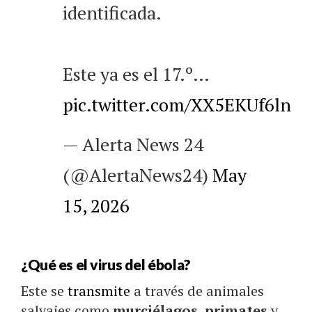
identificada.
Este ya es el 17.º…
pic.twitter.com/XX5EKUf6ln
— Alerta News 24
(@AlertaNews24)
May
15, 2026
¿Qué es el virus del ébola?
Este se
transmite
a través de animales
salvajes como
murciélagos
,
primates
y