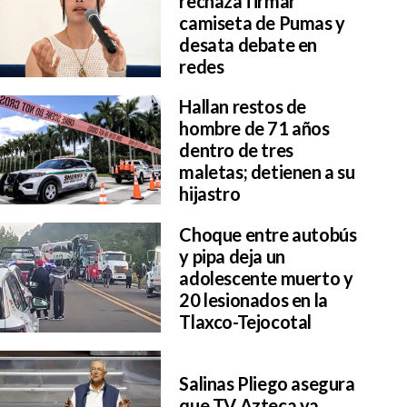
rechaza firmar
camiseta de Pumas y
desata debate en
redes
Hallan restos de
hombre de 71 años
dentro de tres
maletas; detienen a su
hijastro
Choque entre autobús
y pipa deja un
adolescente muerto y
20 lesionados en la
Tlaxco-Tejocotal
Salinas Pliego asegura
que TV Azteca ya