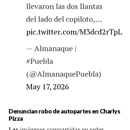
llevaron las dos llantas
del lado del copiloto,…
pic.twitter.com/M3dcd2rTpL
— Almanaque |
#Puebla
(@AlmanaquePuebla)
May 17, 2026
Denuncian robo de autopartes en Charlys
Pizza
Las
imágenes compartidas en redes