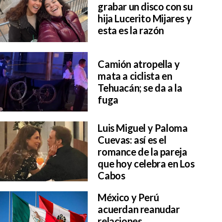
grabar un disco con su
hija Lucerito Mijares y
esta es la razón
Camión atropella y
mata a ciclista en
Tehuacán; se da a la
fuga
Luis Miguel y Paloma
Cuevas: así es el
romance de la pareja
que hoy celebra en Los
Cabos
México y Perú
acuerdan reanudar
relaciones