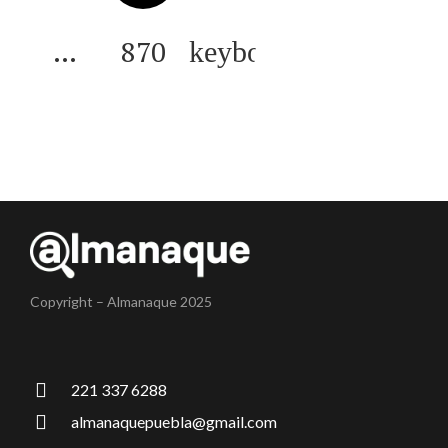
…
870
Copyright – Almanaque 2025
221 337 6288
almanaquepuebla@gmail.com