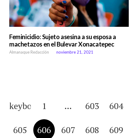
Feminicidio: Sujeto asesina a su esposa a
machetazos en el Bulevar Xonacatepec
Almanaque Redacción
noviembre 21, 2021
1
…
603
604
605
606
607
608
609