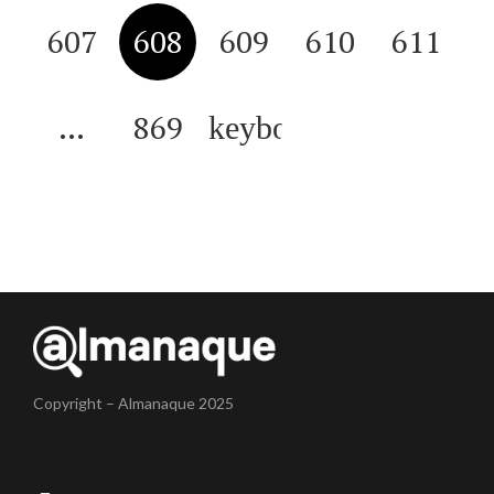
607
608
609
610
611
…
869
Copyright – Almanaque 2025