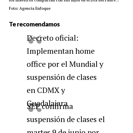
los maestros compartan con sus hijos en el Día del Padre. |
Foto: Agencia Enfoque
Te recomendamos
Decreto oficial:
Implementan home
office por el Mundial y
suspensión de clases
en CDMX y
Guadalajara
SEP confirma
suspensión de clases el
martes 9 de junio por