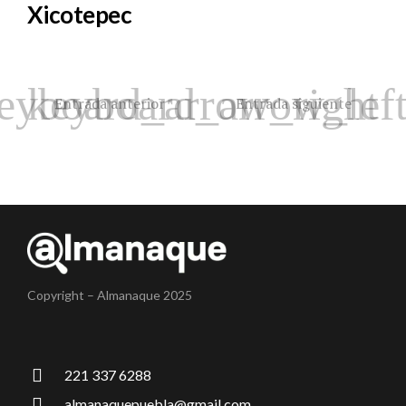
Xicotepec
Entrada anterior
Entrada siguiente
Copyright – Almanaque 2025
221 337 6288
almanaquepuebla@gmail.com