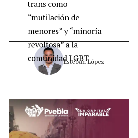
trans como
“mutilación de
menores” y “minoría
revoltosa” a la
comunidad LGBT
Esteban López