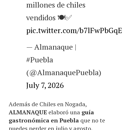
millones de chiles
vendidos 🍽️✅
pic.twitter.com/b7lFwPbGqE
— Almanaque |
#Puebla
(@AlmanaquePuebla)
July 7, 2026
Además de Chiles en Nogada,
ALMANAQUE
elaboró una
guía
gastronómica en Puebla
que no te
puedes perder en julio y agosto.