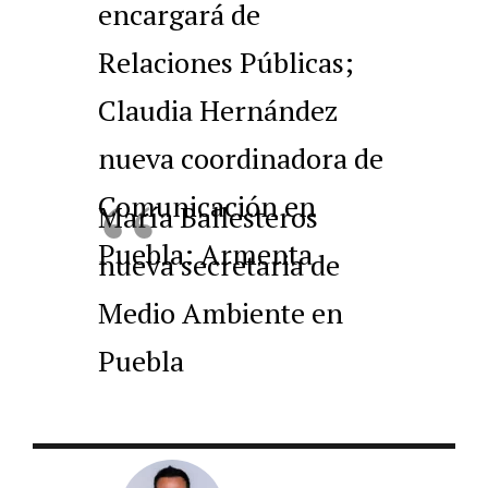
encargará de
Relaciones Públicas;
Claudia Hernández
nueva coordinadora de
Comunicación en
María Ballesteros
Puebla: Armenta
nueva secretaria de
Medio Ambiente en
Puebla